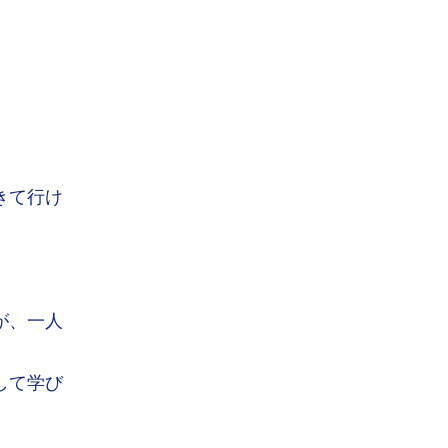
きて行け
が、一人
して学び