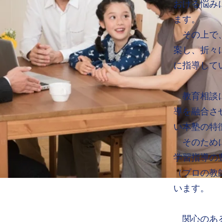
おける悩み
ます。
その上で、
案し、折々
に指導して
教育相談に
導を融合さ
い本塾の特
そのために
学習指導の
（プロの教
います。
関心のある