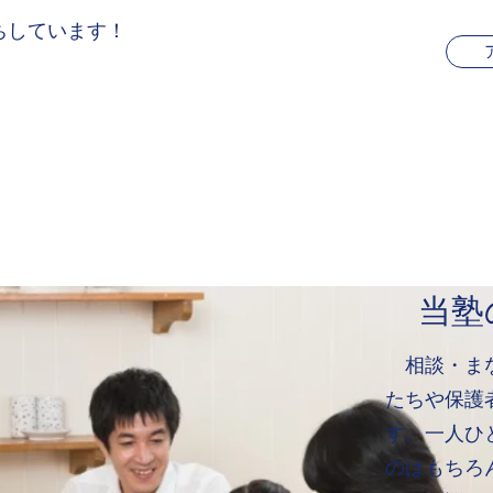
ちしています！
当塾
相談・まな
たちや保護
す。一人ひ
のはもちろ